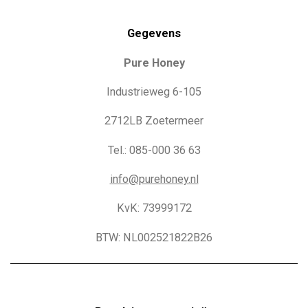
Gegevens
Pure Honey
Industrieweg 6-105
2712LB Zoetermeer
Tel.: 085-000 36 63
info@purehoney.nl
KvK: 73999172
BTW: NL002521822B26