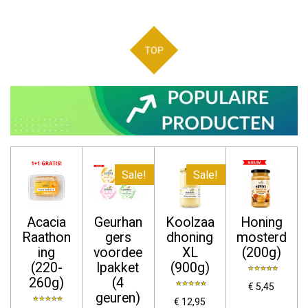
TOP
Sale!
Sale!
Acacia
Geurhan
Koolzaa
Honing
Raathon
gers
dhoning
mosterd
ing
voordee
XL
(200g)
(220-
lpakket
(900g)
260g)
(4
€ 5,45
geuren)
€ 12,95