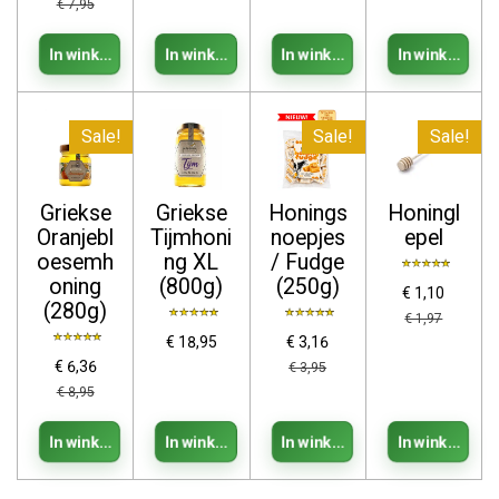
€ 7,95
In winkelwagen
In winkelwagen
In winkelwagen
In winkelwag
Sale!
Sale!
Sale!
Griekse
Griekse
Honings
Honingl
Oranjebl
Tijmhoni
noepjes
epel
oesemh
ng XL
/ Fudge
oning
(800g)
(250g)
€ 1,10
(280g)
€ 1,97
€ 18,95
€ 3,16
€ 6,36
€ 3,95
€ 8,95
In winkelwagen
In winkelwagen
In winkelwagen
In winkelwag