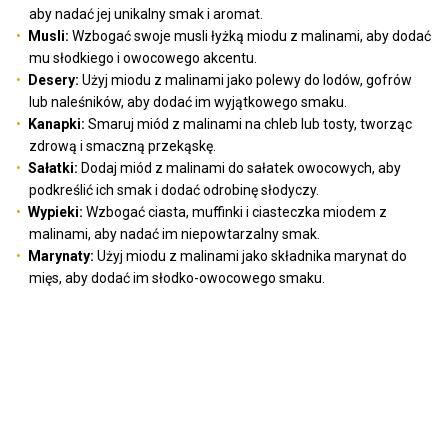
aby nadać jej unikalny smak i aromat.
Musli:
Wzbogać swoje musli łyżką miodu z malinami, aby dodać
mu słodkiego i owocowego akcentu.
Desery:
Użyj miodu z malinami jako polewy do lodów, gofrów
lub naleśników, aby dodać im wyjątkowego smaku.
Kanapki:
Smaruj miód z malinami na chleb lub tosty, tworząc
zdrową i smaczną przekąskę.
Sałatki:
Dodaj miód z malinami do sałatek owocowych, aby
podkreślić ich smak i dodać odrobinę słodyczy.
Wypieki:
Wzbogać ciasta, muffinki i ciasteczka miodem z
malinami, aby nadać im niepowtarzalny smak.
Marynaty:
Użyj miodu z malinami jako składnika marynat do
mięs, aby dodać im słodko-owocowego smaku.