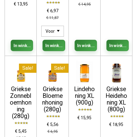
€ 13,95
€ 14,95
€ 6,97
€ 11,87
In winkelwagen
In winkelwagen
In winkelwagen
In winkelwag
Sale!
Sale!
Griekse
Griekse
Lindeho
Griekse
Zonnebl
Bloeme
ning XL
Heideho
oemhon
nhoning
(900g)
ning XL
ing
(280g)
(800g)
(280g)
€ 15,95
€ 5,56
€ 18,95
€ 5,45
€ 6,95