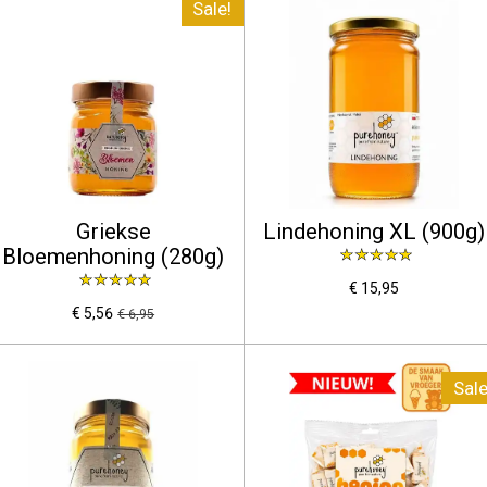
Sale!
Griekse
Lindehoning XL (900g)
Bloemenhoning (280g)
€ 15,95
€ 5,56
€ 6,95
Sale