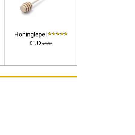
Honinglepel
€ 1,10
€ 1,97