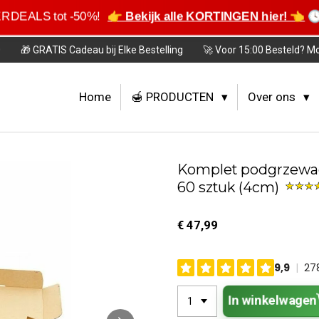
ERDEALS tot -50%!
👉 Bekijk alle KORTINGEN hier! 👈
🕓
0
🎁 GRATIS Cadeau bij Elke Bestelling
🚀 Voor 15:00 Besteld? M
Home
🍯 PRODUCTEN
Over ons
Komplet podgrzewac
60 sztuk (4cm)
€ 47,99
In winkelwagen