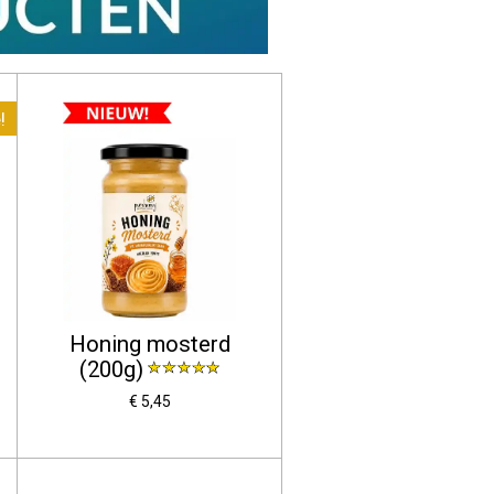
!
Honing mosterd
(200g)
€ 5,45