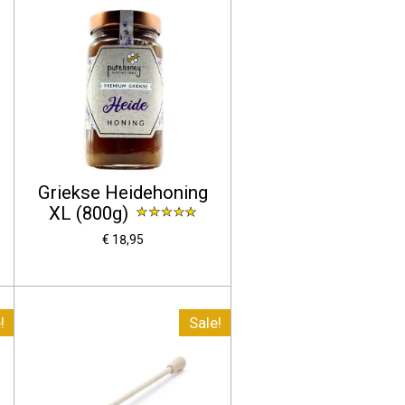
Griekse Heidehoning
XL (800g)
€ 18,95
!
Sale!