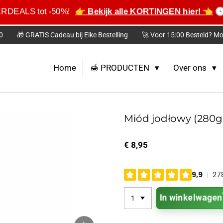
ERDEALS tot -50%!
👉 Bekijk alle KORTINGEN hier! 👈
🕓
0
🎁 GRATIS Cadeau bij Elke Bestelling
🚀 Voor 15:00 Besteld? Mo
Home
🍯 PRODUCTEN
Over ons
Miód jodłowy (280g
€ 8,95
In winkelwagen