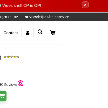
×
 Wees snel! OP is OP!
rgen Thuis!*
❤️ Vriendelijke Klantenservice
Contact
)