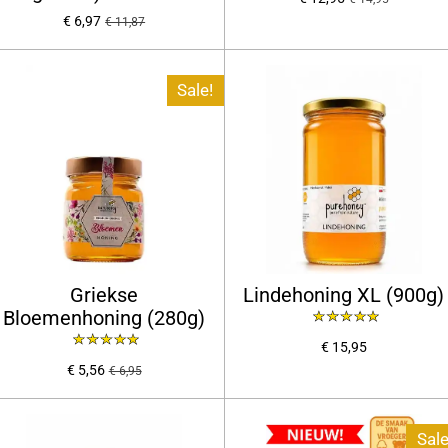
€ 6,97
€ 11,87
Sale!
Griekse
Lindehoning XL (900g)
Bloemenhoning (280g)
€ 15,95
€ 5,56
€ 6,95
Sale