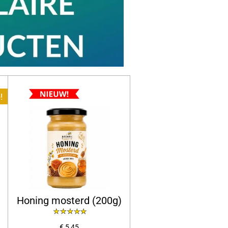
!
Honing mosterd (200g)
€ 5,45