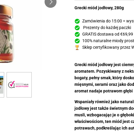
Grecki miód jodłowy, 280g
Zamówienia do 15:00 = wys
Prezenty do każdej paczki
GRATIS dostawa od €69,99
100% naturalne miody prosto
Sklep certyfikowany przez 
Grecki miód jodłowy jest ciemn
aromatem. Pozyskiwany z nekta
bogaty, pełny smak, który dosk
mięsnymi, serami oraz jako dod
aromat nadaje potrawom głębi i
Wspaniały również jako natural
jodłowy jest także świetnym do
musli, wzbogacając je o głębok
właściwościom, ten miód jest c
potrawach, podkreślając ich au