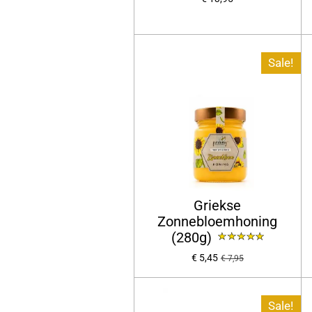
Sale!
Griekse
Zonnebloemhoning
(280g)
€ 5,45
€ 7,95
Sale!