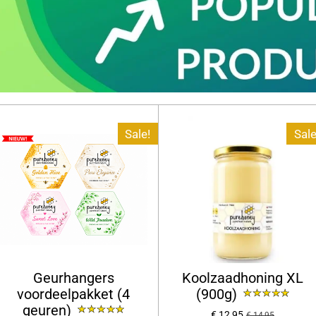
Sale!
Sale
Geurhangers
Koolzaadhoning XL
voordeelpakket (4
(900g)
geuren)
€ 12,95
€ 14,95