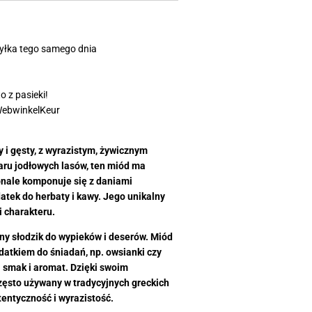
yłka tego samego dnia
 z pasieki!
WebwinkelKeur
y i gęsty, z wyrazistym, żywicznym
ru jodłowych lasów, ten miód ma
onale komponuje się z daniami
atek do herbaty i kawy. Jego unikalny
 charakteru.
ny słodzik do wypieków i deserów. Miód
datkiem do śniadań, np. owsianki czy
i smak i aromat. Dzięki swoim
zęsto używany w tradycyjnych greckich
tentyczność i wyrazistość.