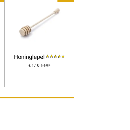
Honinglepel
€ 1,10
€ 1,97