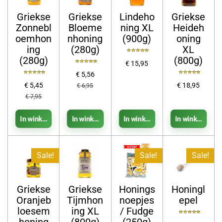
Griekse
Griekse
Lindeho
Griekse
Zonnebl
Bloeme
ning XL
Heideh
oemhon
nhoning
(900g)
oning
ing
(280g)
XL
(280g)
(800g)
€ 15,95
€ 5,56
€ 5,45
€ 18,95
€ 6,95
€ 7,95
In winkelwagen
In winkelwagen
In winkelwagen
In winkelwag
Sale!
Sale!
Sale!
Griekse
Griekse
Honings
Honingl
Oranjeb
Tijmhon
noepjes
epel
loesem
ing XL
/ Fudge