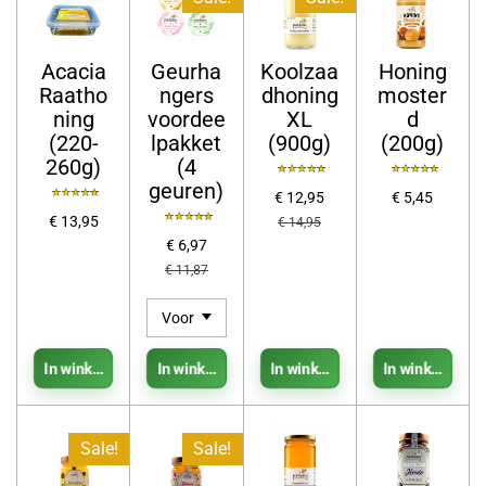
Acacia
Geurha
Koolzaa
Honing
Raatho
ngers
dhoning
moster
ning
voordee
XL
d
(220-
lpakket
(900g)
(200g)
260g)
(4
geuren)
€ 12,95
€ 5,45
€ 13,95
€ 14,95
€ 6,97
€ 11,87
In winkelwagen
In winkelwagen
In winkelwagen
In winkelwag
Sale!
Sale!