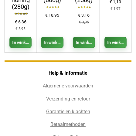
honing
(800g)
(250g)
€ 1,10
(280g)
€ 1,97
€ 18,95
€ 3,16
€ 6,36
€ 3,95
€ 8,95
In winkelwagen
In winkelwagen
In winkelwagen
In winkelwag
Help & Informatie
Algemene voorwaarden
Verzending en retour
Garantie en klachten
Betaalmethoden