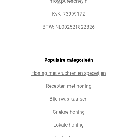
info@purehoney.nl
KvK: 73999172
BTW: NL002521822B26
Populaire c
ategorieën
Honing met vruchten en specerijen
Recepten met honing
Bijenwas kaarsen
Griekse honing
Lokale honing