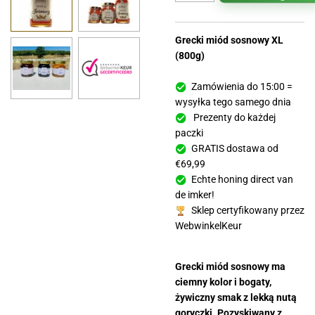
Grecki miód sosnowy XL
(800g)
Zamówienia do 15:00 =
wysyłka tego samego dnia
Prezenty do każdej
paczki
GRATIS dostawa od
€69,99
Echte honing direct van
de imker!
Sklep certyfikowany przez
WebwinkelKeur
Grecki miód sosnowy ma
ciemny kolor i bogaty,
żywiczny smak z lekką nutą
goryczki. Pozyskiwany z