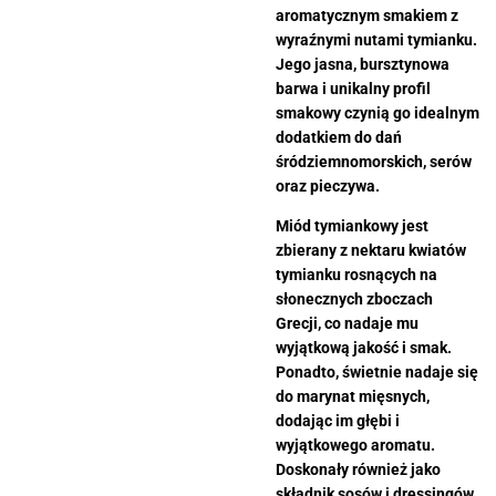
aromatycznym smakiem z
wyraźnymi nutami tymianku.
Jego jasna, bursztynowa
barwa i unikalny profil
smakowy czynią go idealnym
dodatkiem do dań
śródziemnomorskich, serów
oraz pieczywa.
Miód tymiankowy jest
zbierany z nektaru kwiatów
tymianku rosnących na
słonecznych zboczach
Grecji, co nadaje mu
wyjątkową jakość i smak.
Ponadto, świetnie nadaje się
do marynat mięsnych,
dodając im głębi i
wyjątkowego aromatu.
Doskonały również jako
składnik sosów i dressingów,