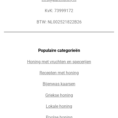
KvK: 73999172
BTW: NL002521822B26
Populaire c
ategorieën
Honing met vruchten en specerijen
Recepten met honing
Bijenwas kaarsen
Griekse honing
Lokale honing
Poolse honing