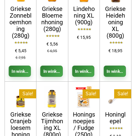
Griekse
Griekse
Lindeho
Griekse
Zonnebl
Bloeme
ning XL
Heideh
oemhon
nhoning
(900g)
oning
ing
(280g)
XL
(280g)
(800g)
€ 15,95
€ 5,56
€ 5,45
€ 18,95
€ 6,95
€ 7,95
In winkelwagen
In winkelwagen
In winkelwagen
In winkelwage
Sale!
Sale!
Sale!
Griekse
Griekse
Honings
Honingl
Oranjeb
Tijmhon
noepjes
epel
loesem
ing XL
/ Fudge
honing
(800g)
(250g)