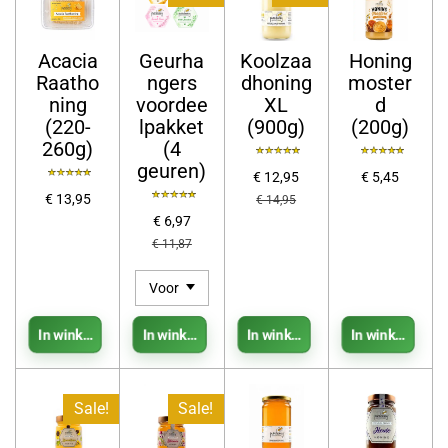
Acacia
Geurha
Koolzaa
Honing
Raatho
ngers
dhoning
moster
ning
voordee
XL
d
(220-
lpakket
(900g)
(200g)
260g)
(4
geuren)
€ 12,95
€ 5,45
€ 13,95
€ 14,95
€ 6,97
€ 11,87
In winkelwagen
In winkelwagen
In winkelwagen
In winkelwage
Sale!
Sale!