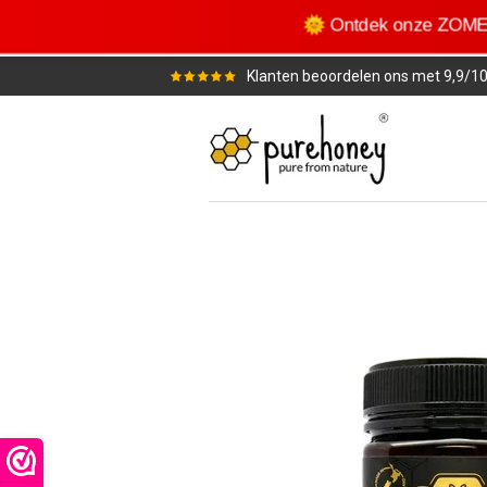
Ga
🌞 Ontdek onze ZO
direct
naar
Klanten beoordelen ons met 9,9/1
de
hoofdinhoud