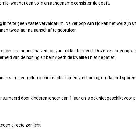
romig, wat het een volle en aangename consistentie geeft.
 in feite geen vaste vervaldatum. Na verloop van tijd kan het wel zijn 
nnen twee jaar na aanschaf te gebruiken.
proces dat honing na verloop van tijd kristalliseert. Deze verandering v
erheid van de honing en beïnvloedt de kwaliteit niet negatief.
unnen soms een allergische reactie krijgen van honing, omdat het sporen
sumeerd door kinderen jonger dan 1 jaar en is ook niet geschikt voor p
gen directe zonlicht.