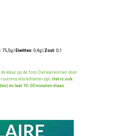
:
75,5
g |
Eiwitten:
0,4g |
Zout:
0,1
n de kleur op de foto. Dat kan komen door
n somms iets lichteren zijn.
Het is ook
en) en laat 15-20 minuten staan.