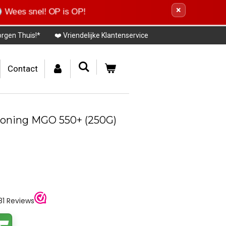
×
Wees snel! OP is OP!
orgen Thuis!*
❤️ Vriendelijke Klantenservice
Contact
oning MGO 550+ (250G)