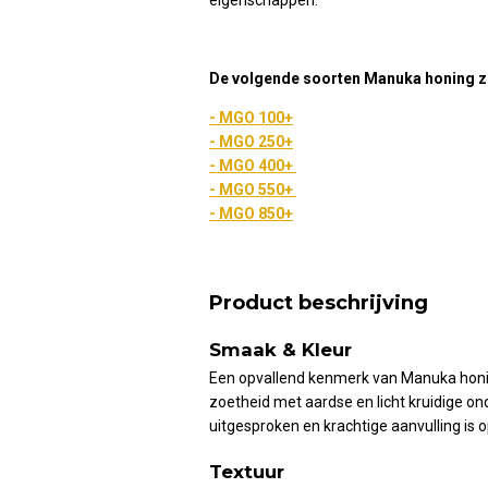
De volgende soorten Manuka honing zi
-
MGO 100+
-
MGO 250+
-
MGO 400+
-
MGO 550+
-
MGO 850+
Product beschrijving
Smaak & Kleur
Een opvallend kenmerk van Manuka honing
zoetheid met aardse en licht kruidige o
uitgesproken en krachtige aanvulling is 
Textuur