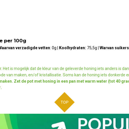
 per 100g
Waarvan verzadigde vetten
: 0g |
Koolhydraten:
75,5
g |
Warvan suikers
r. Het is mogelijk dat de kleur van de geleverde honing iets anders is da
iode van maken, en/of kristallisatie. Soms kan de honing iets donkerde e
maken. Zet de pot met honing in een pan met warm water (tot 40 grad
.
TOP