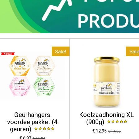
Sale!
Sale
Geurhangers
Koolzaadhoning XL
voordeelpakket (4
(900g)
geuren)
€ 12,95
€ 14,95
€ 6,97
€ 11,87