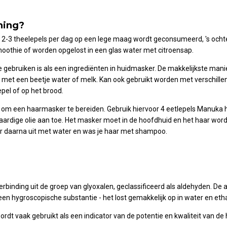
ning?
2-3 theelepels per dag op een lege maag wordt geconsumeerd, 's ochten
moothie of worden opgelost in een glas water met citroensap.
ebruiken is als een i
ngrediënten in
huidmasker. De makkelijkste manie
 met een beetje water of melk. Kan ook gebruikt worden met verschillen
pel of op het brood.
m een ​​haarmasker te bereiden. Gebruik hiervoor 4 eetlepels Manuka 
ntaardige olie aan toe. Het masker moet in de hoofdhuid en het haar w
er daarna uit met water en was je haar met shampoo.
rbinding uit de groep van glyoxalen, geclassificeerd als aldehyden. De
en hygroscopische substantie - het lost gemakkelijk op in water en eth
t vaak gebruikt als een indicator van de potentie en kwaliteit van de 