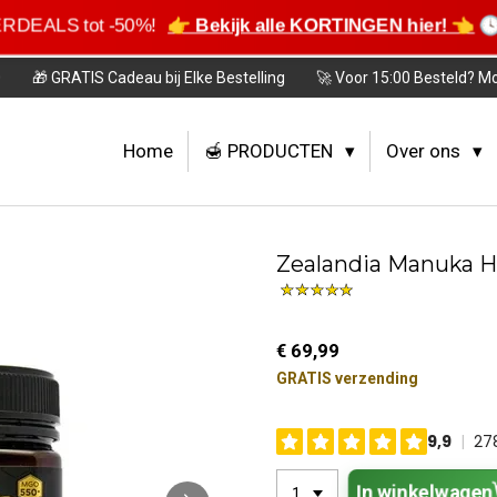
MERDEALS tot -50%!
👉 Bekijk alle KORTINGEN hier! 👈
🕓 
0
🎁 GRATIS Cadeau bij Elke Bestelling
🚀 Voor 15:00 Besteld? M
Home
🍯 PRODUCTEN
Over ons
Zealandia Manuka H
€ 69,99
GRATIS verzending
In winkelwagen