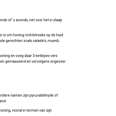
ds of' s avonds, net voor het in slaap
r is om honing rechtstreeks op de huid
de gerechten zoals salade's, muesli,
honing en voeg daar 3 eetlepes vers
orden gemasseerd en vervolgens ongeveer
 andere namen zijn pyruvaldehyde of
anol.
honing, vooral in termen van zijn