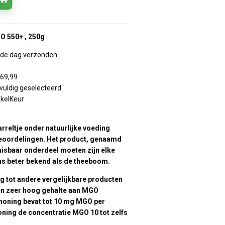
O 550+ , 250g
lfde dag verzonden
€69,99
vuldig geselecteerd
nkelKeur
rreltje onder natuurlijke voeding
beoordelingen. Het product, genaamd
misbaar onderdeel moeten zijn elke
ns beter bekend als de theeboom.
g tot andere vergelijkbare producten
en zeer hoog gehalte aan MGO
 honing bevat tot 10 mg MGO per
oning de concentratie MGO 10 tot zelfs