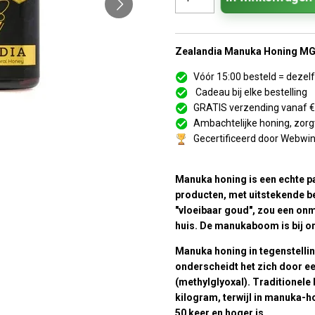
Zealandia Manuka Honing MG
Vóór 15:00 besteld = deze
Cadeau bij elke bestelling
GRATIS verzending vanaf 
Ambachtelijke honing, zorg
Gecertificeerd door Webwi
Manuka honing is een echte pa
producten, met uitstekende 
"vloeibaar goud", zou een on
huis. De manukaboom is bij o
Manuka honing in tegenstellin
onderscheidt het zich door e
(methylglyoxal). Traditionele
kilogram, terwijl in manuka-h
50 keer en hoger is.