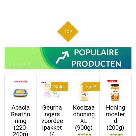
TOP
Sale!
Sale!
Acacia
Geurha
Koolzaa
Honing
Raatho
ngers
dhoning
moster
ning
voordee
XL
d
(220-
lpakket
(900g)
(200g)
260g)
(4