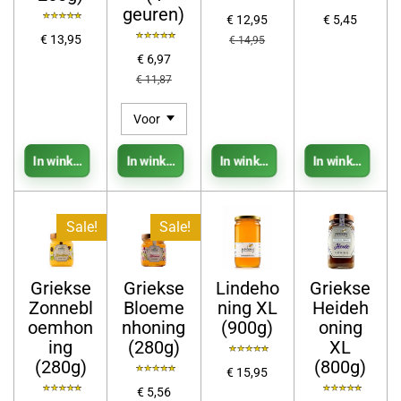
geuren)
€ 12,95
€ 5,45
€ 13,95
€ 14,95
€ 6,97
€ 11,87
In winkelwagen
In winkelwagen
In winkelwagen
In winkelwage
Sale!
Sale!
Griekse
Griekse
Lindeho
Griekse
Zonnebl
Bloeme
ning XL
Heideh
oemhon
nhoning
(900g)
oning
ing
(280g)
XL
(280g)
(800g)
€ 15,95
€ 5,56