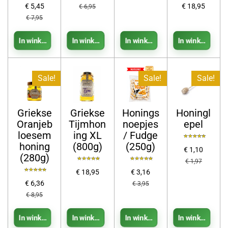
€ 5,45
€ 18,95
€ 6,95
€ 7,95
In winkelwagen
In winkelwagen
In winkelwagen
In winkelwage
Sale!
Sale!
Sale!
Griekse
Griekse
Honings
Honingl
Oranjeb
Tijmhon
noepjes
epel
loesem
ing XL
/ Fudge
honing
(800g)
(250g)
€ 1,10
(280g)
€ 1,97
€ 18,95
€ 3,16
€ 6,36
€ 3,95
€ 8,95
In winkelwagen
In winkelwagen
In winkelwagen
In winkelwage