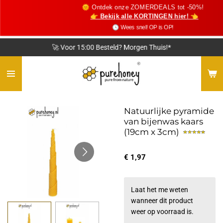
🌞 Ontdek onze ZOMERDEALS tot -50%!
Ga
👉 Bekijk alle KORTINGEN hier! 👈
direct
🕓 Wees snel! OP is OP!
naar
de
🚀 Voor 15:00 Besteld? Morgen Thuis!*
hoofdinhoud
Natuurlijke pyramide
van bijenwas kaars
(19cm x 3cm)
€ 1,97
Laat het me weten
wanneer dit product
weer op voorraad is.