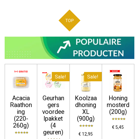
TOP
Sale!
Sale!
Acacia
Geurhan
Koolzaa
Honing
Raathon
gers
dhoning
mosterd
ing
voordee
XL
(200g)
(220-
lpakket
(900g)
260g)
(4
€ 5,45
geuren)
€ 12,95