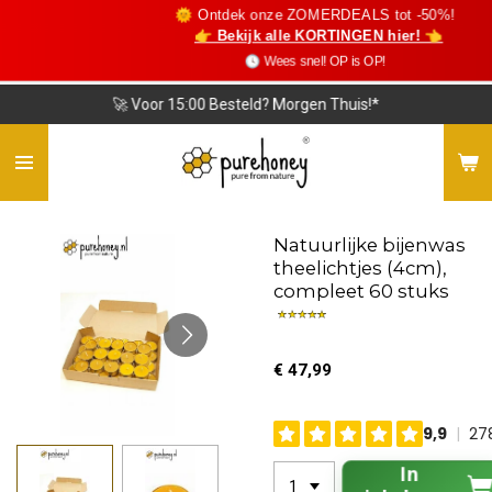
🌞 Ontdek onze ZOMERDEALS tot -50%!
Ga
👉 Bekijk alle KORTINGEN hier! 👈
direct
🕓 Wees snel! OP is OP!
naar
de
🚀 Voor 15:00 Besteld? Morgen Thuis!*
hoofdinhoud
Natuurlijke bijenwas
theelichtjes (4cm),
compleet 60 stuks
€ 47,99
In