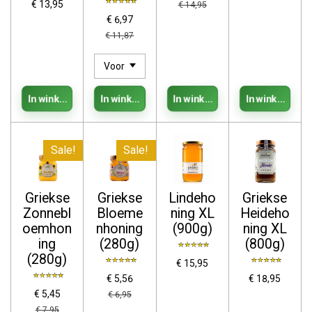
€ 13,95
€ 14,95
€ 6,97
€ 11,87
In winkelwagen
In winkelwagen
In winkelwagen
In winkelwage
Sale!
Sale!
Griekse
Griekse
Lindeho
Griekse
Zonnebl
Bloeme
ning XL
Heideho
oemhon
nhoning
(900g)
ning XL
ing
(280g)
(800g)
(280g)
€ 15,95
€ 5,56
€ 18,95
€ 5,45
€ 6,95
€ 7,95