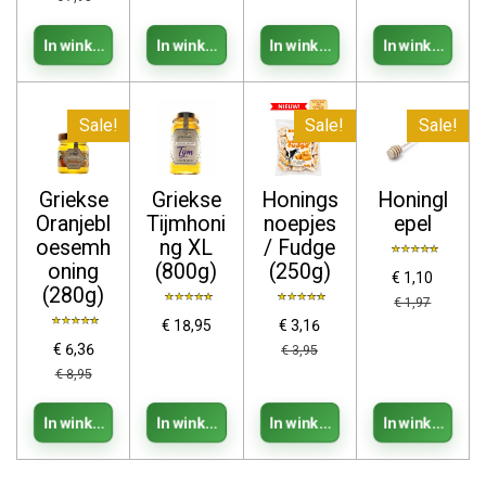
In winkelwagen
In winkelwagen
In winkelwagen
In winkelwage
Sale!
Sale!
Sale!
Griekse
Griekse
Honings
Honingl
Oranjebl
Tijmhoni
noepjes
epel
oesemh
ng XL
/ Fudge
oning
(800g)
(250g)
€ 1,10
(280g)
€ 1,97
€ 18,95
€ 3,16
€ 6,36
€ 3,95
€ 8,95
In winkelwagen
In winkelwagen
In winkelwagen
In winkelwage