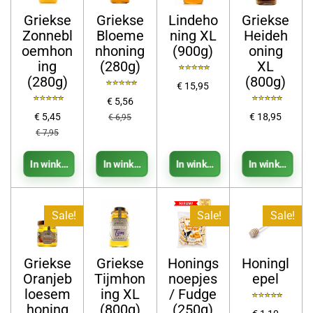
Griekse
Griekse
Lindeho
Griekse
Zonnebl
Bloeme
ning XL
Heideh
oemhon
nhoning
(900g)
oning
ing
(280g)
XL
(280g)
(800g)
€ 15,95
€ 5,56
€ 5,45
€ 18,95
€ 6,95
€ 7,95
In winkelwagen
In winkelwagen
In winkelwagen
In winkelwage
Sale!
Sale!
Sale!
Griekse
Griekse
Honings
Honingl
Oranjeb
Tijmhon
noepjes
epel
loesem
ing XL
/ Fudge
honing
(800g)
(250g)