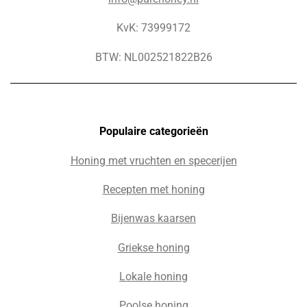
KvK: 73999172
BTW: NL002521822B26
Populaire c
ategorieën
Honing met vruchten en specerijen
Recepten met honing
Bijenwas kaarsen
Griekse honing
Lokale honing
Poolse honing