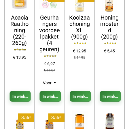
Acacia
Geurha
Koolzaa
Honing
Raatho
ngers
dhoning
moster
ning
voordee
XL
d
(220-
lpakket
(900g)
(200g)
260g)
(4
geuren)
€ 12,95
€ 5,45
€ 13,95
€ 14,95
€ 6,97
€ 11,87
In winkelwagen
In winkelwagen
In winkelwagen
In winkelwage
Sale!
Sale!