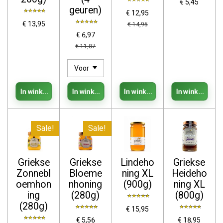
€ 5,45
geuren)
€ 12,95
€ 13,95
€ 14,95
€ 6,97
€ 11,87
In winkelwagen
In winkelwagen
In winkelwagen
In winkelwage
Sale!
Sale!
Griekse
Griekse
Lindeho
Griekse
Zonnebl
Bloeme
ning XL
Heideho
oemhon
nhoning
(900g)
ning XL
ing
(280g)
(800g)
(280g)
€ 15,95
€ 5,56
€ 18,95