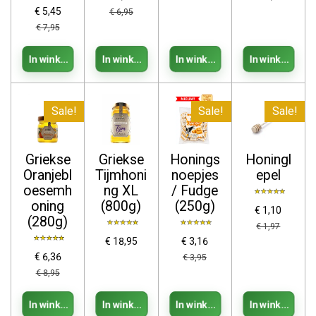
€ 5,45
€ 6,95
€ 7,95
In winkelwagen
In winkelwagen
In winkelwagen
In winkelwage
Sale!
Sale!
Sale!
Griekse
Griekse
Honings
Honingl
Oranjebl
Tijmhoni
noepjes
epel
oesemh
ng XL
/ Fudge
oning
(800g)
(250g)
€ 1,10
(280g)
€ 1,97
€ 18,95
€ 3,16
€ 6,36
€ 3,95
€ 8,95
In winkelwagen
In winkelwagen
In winkelwagen
In winkelwage