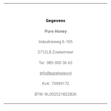
Gegevens
Pure Honey
Industrieweg 6-105
2712LB Zoetermeer
Tel.: 085-000 36 63
info@purehoney.nl
KvK: 73999172
BTW: NL002521822B26