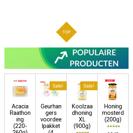
TOP
Sale!
Sale!
Acacia
Geurhan
Koolzaa
Honing
Raathon
gers
dhoning
mosterd
ing
voordee
XL
(200g)
(220-
lpakket
(900g)
260g)
(4