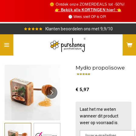
🌞 Ontdek onze ZOMERDEALS tot -50%!
Ga
👉 Bekijk alle KORTINGEN hier! 👈
direct
🕓 Wees snel! OP is OP!
naar
de
Klanten beoordelen ons met 9,9/10
hoofdinhoud
Mydło propolisowe
€ 5,97
Laat het me weten
wanneer dit product
weer op voorraad is.