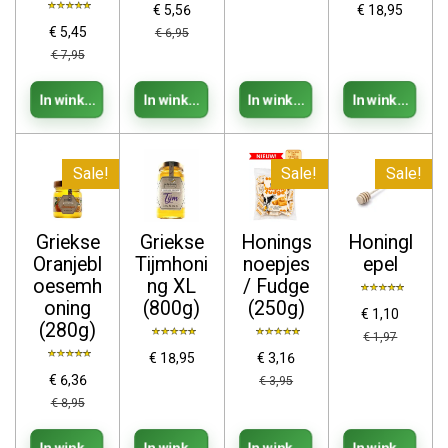
€ 5,56
€ 18,95
€ 5,45
€ 6,95
€ 7,95
In winkelwagen
In winkelwagen
In winkelwagen
In winkelwage
Sale!
Sale!
Sale!
Griekse
Griekse
Honings
Honingl
Oranjebl
Tijmhoni
noepjes
epel
oesemh
ng XL
/ Fudge
oning
(800g)
(250g)
€ 1,10
(280g)
€ 1,97
€ 18,95
€ 3,16
€ 6,36
€ 3,95
€ 8,95
In winkelwagen
In winkelwagen
In winkelwagen
In winkelwage