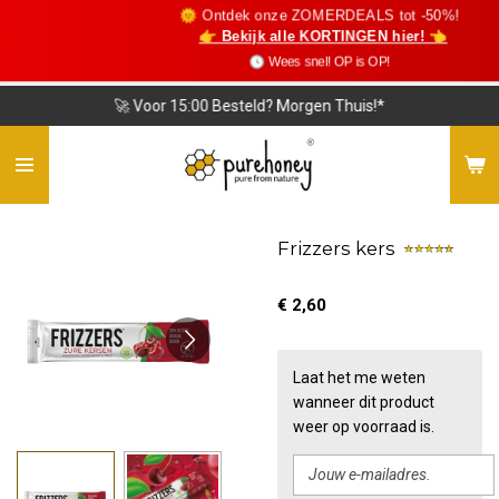
🌞 Ontdek onze ZOMERDEALS tot -50%!
Ga
👉 Bekijk alle KORTINGEN hier! 👈
direct
🕓 Wees snel! OP is OP!
naar
de
🚀 Voor 15:00 Besteld? Morgen Thuis!*
hoofdinhoud
Frizzers kers
€ 2,60
Laat het me weten
wanneer dit product
weer op voorraad is.