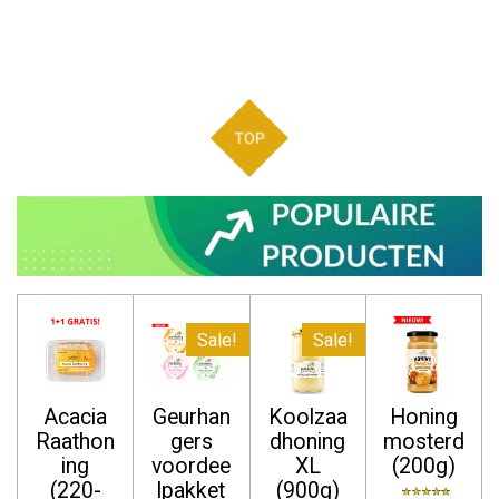
TOP
Sale!
Sale!
Acacia
Geurhan
Koolzaa
Honing
Raathon
gers
dhoning
mosterd
ing
voordee
XL
(200g)
(220-
lpakket
(900g)