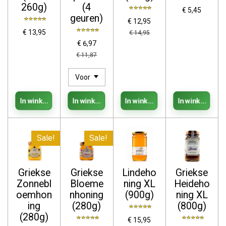
260g)
(4
€ 5,45
geuren)
€ 12,95
€ 13,95
€ 14,95
€ 6,97
€ 11,87
In winkelwagen
In winkelwagen
In winkelwagen
In winkelwage
Sale!
Sale!
Griekse
Griekse
Lindeho
Griekse
Zonnebl
Bloeme
ning XL
Heideho
oemhon
nhoning
(900g)
ning XL
ing
(280g)
(800g)
(280g)
€ 15,95