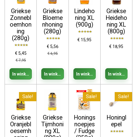
Griekse
Griekse
Lindeho
Griekse
Zonnebl
Bloeme
ning XL
Heideho
oemhon
nhoning
(900g)
ning XL
ing
(280g)
(800g)
(280g)
€ 15,95
€ 5,56
€ 18,95
€ 5,45
€ 6,95
€ 7,95
In winkelwagen
In winkelwagen
In winkelwagen
In winkelwage
Sale!
Sale!
Sale!
Griekse
Griekse
Honings
Honingl
Oranjebl
Tijmhoni
noepjes
epel
oesemh
ng XL
/ Fudge