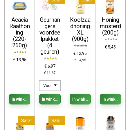
Acacia
Geurhan
Koolzaa
Honing
Raathon
gers
dhoning
mosterd
ing
voordee
XL
(200g)
(220-
lpakket
(900g)
260g)
(4
€ 5,45
geuren)
€ 12,95
€ 13,95
€ 14,95
€ 6,97
€ 11,87
In winkelwagen
In winkelwagen
In winkelwagen
In winkelwage
Sale!
Sale!