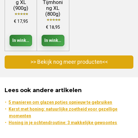
g XL
Tijmhoni
(900g)
ng XL
(800g)
€ 17,95
€ 18,95
In winkelwagen
In winkelwagen
>> Bekijk nog meer producten<<
Lees ook andere artikelen
5 manieren om glazen potjes opnieuw te gebruiken
Kerst met honing: natuurlijke zoetheid voor gezellige
momenten
Honing in je ochtendroutine: 3 makkelijke gewoontes