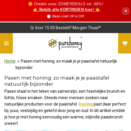
🌞 Ontdek onze ZOMERDEALS tot -50%!
Ga
👉 Bekijk alle KORTINGEN hier! 👈
×
direct
🕓 Wees snel! OP is OP!
naar
de
❤️ Vriendelijke Klantenservice
hoofdinhoud
Home
»
Pasen met honing: zo maak je je paastafel natuurlijk
bijzonder
Pasen met honing: zo maak je je paastafel
natuurlijk bijzonder
Pasen staat in het teken van samenzijn, een feestelijke brunch en
lichte, frisse smaken. Steeds meer mensen zoeken naar
natuurlijke producten voor de paastafel.
Honing
past daar perfect
bij: puur, veelzijdig en geliefd door jong en oud. In dit artikel ontdek
je hoe je met honing eenvoudig een warme, stijlvolle paasbrunch
creëert.