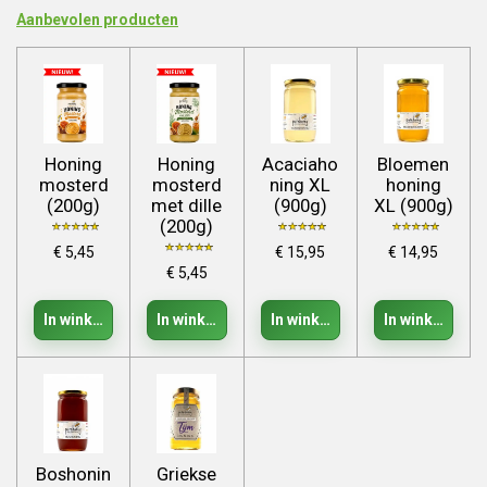
Aanbevolen producten
Honing
Honing
Acaciaho
Bloemen
mosterd
mosterd
ning XL
honing
(200g)
met dille
(900g)
XL (900g)
(200g)
€ 5,45
€ 15,95
€ 14,95
€ 5,45
In winkelwagen
In winkelwagen
In winkelwagen
In winkelwage
Boshonin
Griekse