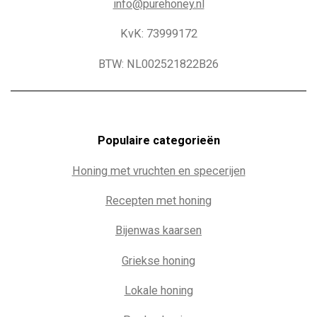
info@purehoney.nl
KvK: 73999172
BTW: NL002521822B26
Populaire c
ategorieën
Honing met vruchten en specerijen
Recepten met honing
Bijenwas kaarsen
Griekse honing
Lokale honing