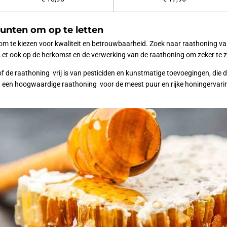
unten om op te letten
k om te kiezen voor kwaliteit en betrouwbaarheid. Zoek naar raathoning va
Let ook op de herkomst en de verwerking van de raathoning om zeker te zi
f de raathoning vrij is van pesticiden en kunstmatige toevoegingen, die 
in een hoogwaardige raathoning voor de meest puur en rijke honingervari