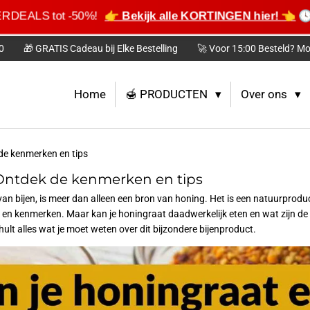
ERDEALS tot -50%!
👉 Bekijk alle KORTINGEN hier! 👈
🕓
0
🎁 GRATIS Cadeau bij Elke Bestelling
🚀 Voor 15:00 Besteld? Mo
Home
🍯 PRODUCTEN
Over ons
de kenmerken en tips
 Ontdek de kenmerken en tips
an bijen, is meer dan alleen een bron van honing. Het is een natuurprodu
en kenmerken. Maar kan je honingraat daadwerkelijk eten en wat zijn de k
ult alles wat je moet weten over dit bijzondere bijenproduct.