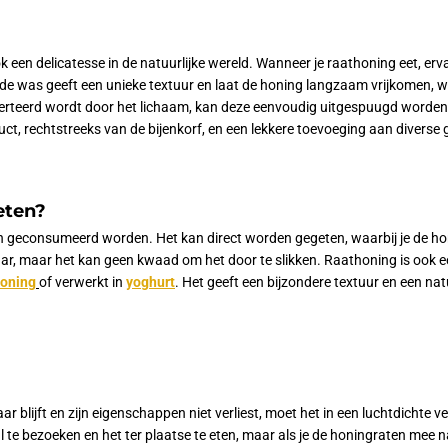
k een delicatesse in de natuurlijke wereld. Wanneer je
raathoning
eet, erv
 de was geeft een unieke textuur en laat de honing langzaam vrijkomen, w
erteerd wordt door het lichaam, kan deze eenvoudig uitgespuugd worden 
uct, rechtstreeks van de bijenkorf, en een lekkere toevoeging aan diverse 
eten?
 geconsumeerd worden. Het kan direct worden gegeten, waarbij je de hon
rbaar, maar het kan geen kwaad om het door te slikken. Raathoning is ook e
honing
of verwerkt in
yoghurt
. Het geeft een bijzondere textuur en een nat
r blijft en zijn eigenschappen niet verliest, moet het in een luchtdicht
 te bezoeken en het ter plaatse te eten, maar als je de honingraten mee na