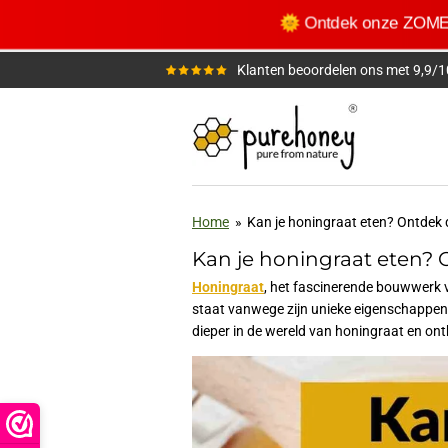
Ga
🌞 Ontdek onze ZOM
direct
naar
Klanten beoordelen ons met 9,9/1
de
hoofdinhoud
Home
»
Kan je honingraat eten? Ontdek 
Kan je honingraat eten?
Honingraat
, het fascinerende bouwwerk v
staat vanwege zijn unieke eigenschappen 
dieper in de wereld van honingraat en onth