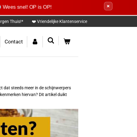
×
 Wees snel! OP is OP!
rgen Thuis!*
❤️ Vriendelijke Klantenservice
Contact
ct dat steeds meer in de schijnwerpers
enmerken hiervan? Dit artikel duikt